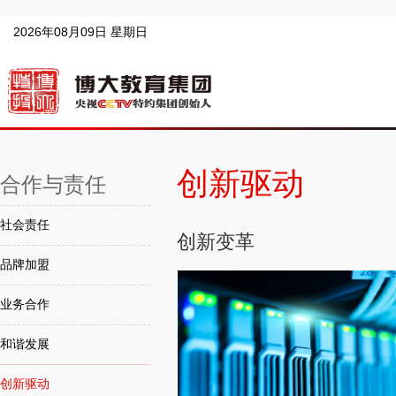
2026年08月09日 星期日
创新驱动
合作与责任
社会责任
创新变革
品牌加盟
业务合作
和谐发展
创新驱动