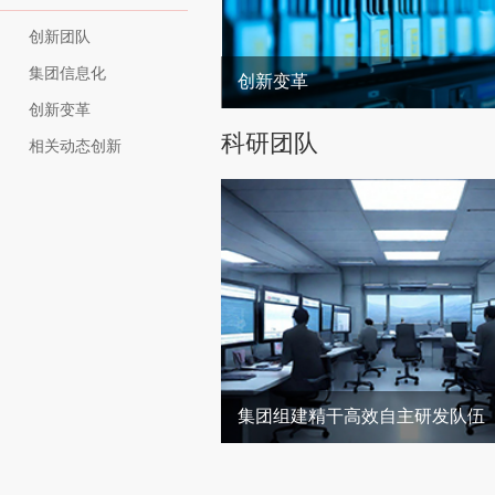
创新团队
集团信息化
创新变革
创新变革
科研团队
相关动态创新
集团组建精干高效自主研发队伍