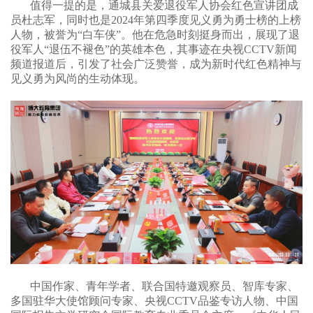
值得一提的是，通城县关爱退役军人协会红色宣讲团成
员杜志军，同时也是
2024年第四季度见义勇为勇士榜的上榜
人物，被誉为“白车侠”。他在危急时刻挺身而出，展现了退
役军人“退伍不褪色”的英雄本色，其事迹在央视CCTV新闻
频道报道后，引发了社会广泛赞誉，成为新时代红色精神与
见义勇为风尚的生动体现。
中国作家、青年学者、联合国特邀观察员、智库专家、
多国驻华大使馆顾问专家、央视
CCTV品鉴专访人物、中国