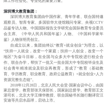
障工作社会化、专业化的重要力量。
深圳博大教育集团
：
深圳博大教育集团由中国作家、青年学者、联合国特邀
观察员、智库专家、多国驻华大使馆顾问专家、央视
CCTV
品鉴专访人物、中国国际报告文学研究会国际教育专业委员
会主席、《中华人民共和国年鉴》人物、《中国科学家年
鉴》人物张明亮
创立
。
自成立以来，
集团
始终以
“教育+就业创业”为理念，以
“扶持一人就业，改变一个家庭；扶持一人创业，改变一个
地区”为奋斗目标，在全国与众多大中专院校进行校企合
作、联合办学，帮扶了一批又一批全国大中专院校毕业生及
社会青年精准就业及职业再教育，形成了“教育（基础教
育、学历教育、职业教育、政府公益教育）+就业创业+人力
资源完整生态链”。
2018年12月28日，北京人民大会堂·国家会议中心，由国
家总督学、教育部张天保部长，国家副总督学、教育部王文
湛司长，北京大学王继华教授、联合国秘书长随行翻译官汪
安迪等共启水晶球，启动上市。