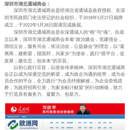
深圳市湖北通城商会：
深圳市湖北通城商会是经湖北省通城县政府授权、在深
圳市民政部门依法登记的社会组织，于
年
月
日揭牌
2018
5
27
成立，于
年
月
日圆满完成换届。
2022
5
28
深圳市湖北通城商会是在深通城人的
“
根
”
与
“
魂
”。自成
立以来，深圳市湖北通城商会本着“政治建会，党建强会，
团结立会，服务兴会，依法治会，公益扬会”的理念，
以
“
凝
隽商，建桥梁，报国邦，兴家乡
”
为使命，
践行
“搭平台，促
发展；建生态，创未来”的宗旨。
以初心践行宗旨
，
以使命传承精神
。深圳市湖北通城商
会正以
成为深通交流的桥梁，成为政企沟通的纽带，成为会
员合作的平台
，全力践行
“
为会员纾困解难，为企业牵线搭
桥，为政府招商引资，为家乡献计献策
”的行动纲领，致力
于打造
具有
服务力、凝聚力、创新力
。