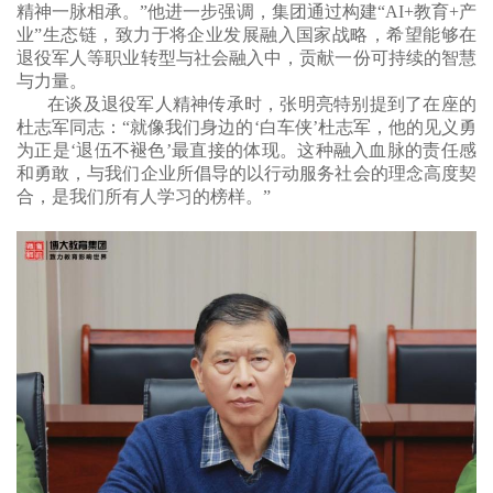
精神一脉相承。”他进一步强调，集团通过构建“AI+教育+产
业”生态链，致力于将企业发展融入国家战略，希望能够在
退役军人等职业转型与社会融入中，贡献一份可持续的智慧
与力量。
在谈及退役军人精神传承时，张明亮特别提到了在座的
杜志军同志：
“就像我们身边的‘白车侠’杜志军，他的见义勇
为正是‘退伍不褪色’最直接的体现。这种融入血脉的责任感
和勇敢，与我们企业所倡导的以行动服务社会的理念高度契
合，是我们所有人学习的榜样。”