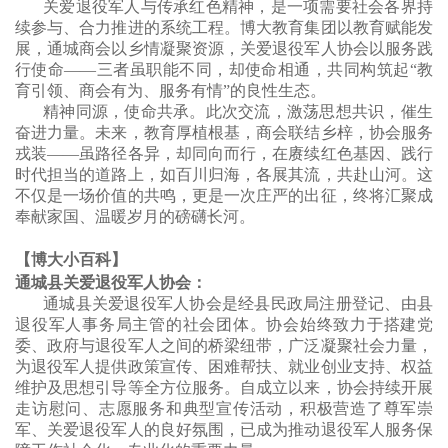
关爱退役军人与传承红色精神，是一项需要社会各界持
续参与、合力推进的系统工程。博大教育集团以教育赋能发
展，通城商会以乡情凝聚资源，关爱退役军人协会以服务践
行使命
——三者虽职能不同，却使命相通，共同构筑起“教
育引领、商会有为、服务有情”的良性生态。
精神同源，使命共承。此次交流，激荡思想共识，催生
奋进力量。未来，教育厚植根基，商会联结乡梓，协会服务
戎装
——虽路径各异，却同向而行，在赓续红色基因、践行
时代担当的道路上，如百川归海，各展其流，共赴山河。这
不仅是一场价值的共鸣，更是一次庄严的出征，终将汇聚成
奉献家国、温暖岁月的磅礴长河。
【博大小百科】
通城县关爱退役军人协会：
通城县关爱退役军人协会是经县民政局注册登记、由县
退役军人事务局主管的社会团体。协会始终致力于搭建党
委、政府与退役军人之间的桥梁纽带，广泛凝聚社会力量，
为退役军人提供政策宣传、困难帮扶、就业创业支持、权益
维护及思想引导等全方位服务。自成立以来，协会持续开展
走访慰问、志愿服务和典型宣传活动，积极营造了尊军崇
军、关爱退役军人的良好氛围，已成为推动退役军人服务保