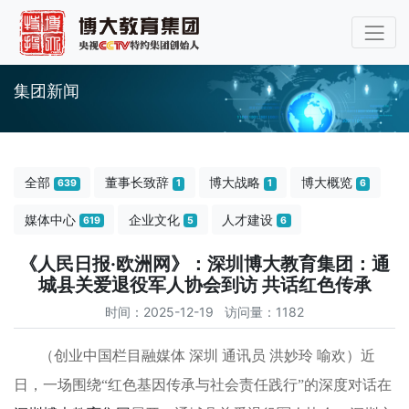
集团新闻
全部
董事长致辞
博大战略
博大概览
639
1
1
6
媒体中心
企业文化
人才建设
619
5
6
《人民日报·欧洲网》：深圳博大教育集团：通
城县关爱退役军人协会到访 共话红色传承
时间：2025-12-19 访问量：1182
（创业中国栏目融媒体
深圳
通讯员
洪妙玲
喻欢）近
日，一场围绕
“红色基因传承与社会责任践行”的深度对话在