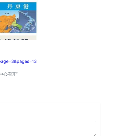
page=3&pages=13
中心召开”