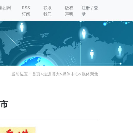
集团网
RSS
联系
版权
注册
/
登
订阅
我们
声明
录
当前位置：
首页
>
走进博大
>
媒体中心
>
媒体聚焦
市