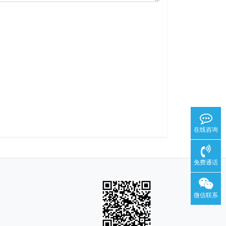
在线咨询
免费通话
微信联系