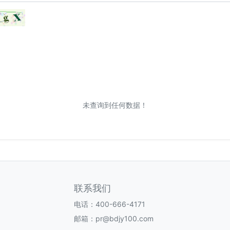
未查询到任何数据！
联系我们
电话：400-666-4171
邮箱：pr@bdjy100.com