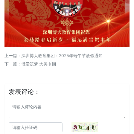
上一篇：
深圳博大教育集团：2025年端午节放假通知
下一篇：
博爱筑梦 大美巾帼
发表评论：