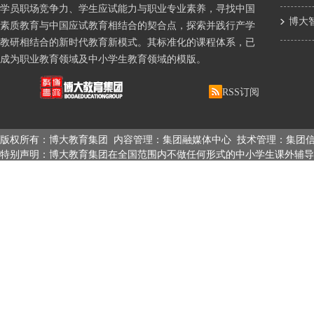
学员职场竞争力、学生应试能力与职业专业素养，寻找中国
博大
素质教育与中国应试教育相结合的契合点，探索并践行产学
教研相结合的新时代教育新模式。其标准化的课程体系，已
成为职业教育领域及中小学生教育领域的模版。
RSS订阅
版权所有：博大教育集团 内容管理：集团融媒体中心 技术管理：集团
特别声明：博大教育集团在全国范围内不做任何形式的中小学生课外辅导