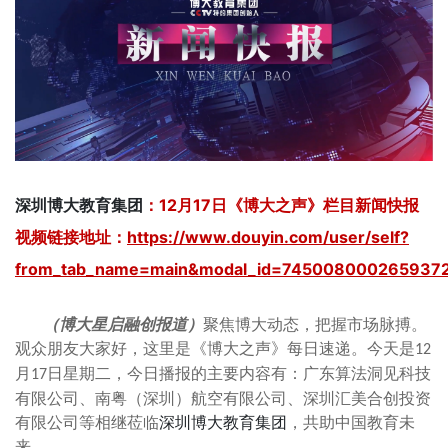
深圳博大教育集团
：12月17日《博大之声》栏目新闻快报
视频链接地址：
https://www.douyin.com/user/self?
from_tab_name=main&modal_id=745008000265937
（博大星启融创报道）
聚焦博大动态，把握市场脉搏。
观众朋友大家好，这里是《博大之声》每日速递。今天是
12
月
日星期
二
，今日播报的主要内容有：
广东算法洞见科技
1
7
有限公司、南粤（深圳）航空有限公司、深圳汇美合创投资
有限公司
等相继莅临
深圳博大教育集团
，
共助中国教育未
来。