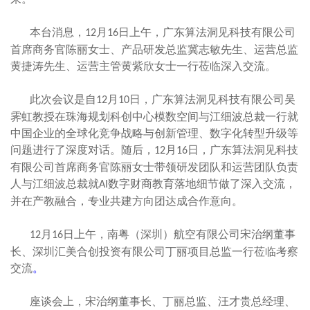
本台消息，
月
日上午，
广东算法洞见科技有限公司
12
16
首席商务官陈丽女士、产品研发总监冀志敏先生、运营总监
黄捷涛先生、运营主管黄紫欣女士
一行莅临深入交流。
此次会议是自
月
日，
广东算法洞见科技有限公司
吴
12
10
霁虹教授在珠海规划科创中心模数空间与江细波总裁一行就
中国企业的全球化竞争战略与创新管理、数字化转型升级等
问题进行了深度对话。随后，
月
日，
广东算法洞见科技
12
16
有限公司
首席商务官
陈丽女士
带领研发团队和运营团队负责
人与江细波总裁就
数字财商教育落地细节做了深入交流，
AI
并在产教融合，专业共建方向团达成合作意向。
月
日
上午
，
南粤（深圳）航空有限公司宋治纲董事
12
16
长、深圳汇美合创投资有限公司丁丽项目总监
一行莅临
考察
交流
。
座谈会上，宋治纲董事长、丁丽总监、汪才贵总经理、