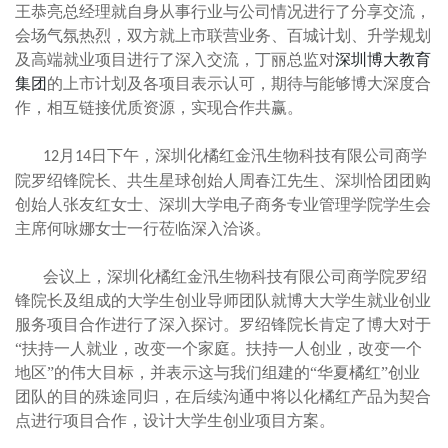
王恭亮总经理就自身从事行业与公司情况进行了分享交流，
会场气氛热烈，双方就
上市联营业务、
百城计划、升学规划
及高端就业项目进行了深入交流，丁丽总监对
深圳博大教育
集团
的上市计划及各项目表示认可，
期待与
能够
博大深度合
作，
相互链接优质资源，实现合作共赢。
月
日下午，深圳化橘红金汛生物科技有限公司商学
12
14
院罗绍锋院长、共生星球创始人周春江先生、深圳恰团团购
创始人张友红女士、深圳大学电子商务专业管理学院学生会
主席何咏娜女士一行莅临深入洽谈
。
会议上，
深圳化橘红金汛生物科技有限公司商学院罗绍
锋院长及组成的大学生创业导师团队就博大大学生就业创业
服务项目合作进行了深入探讨。罗绍锋院长肯定了博大对于
“扶持一人就业，改变一个家庭。扶持一人创业，改变一个
地区”的伟大目标，并表示这与我们组建的“华夏橘红”创业
团队的目的殊途同归，在后续沟通中将以化橘红产品为契合
点进行项目合作，设计大学生创业项目方案。