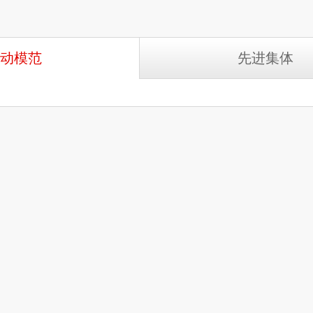
动模范
先进集体