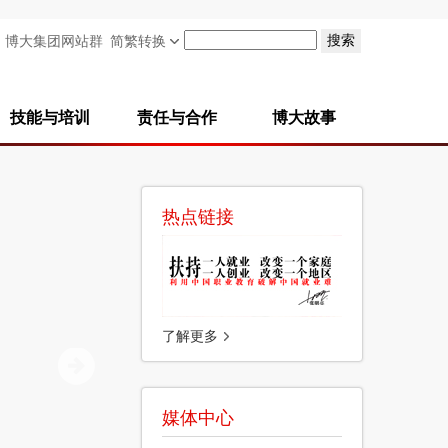
搜索
简繁转换
博大集团网站群
技能与培训
责任与合作
博大故事
热点链接
了解更多
prev
媒体中心