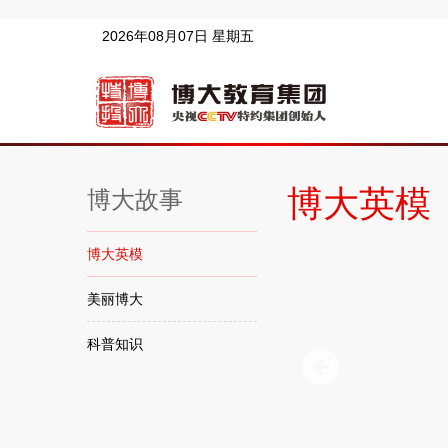
2026年08月07日 星期五
博大英模
博大故事
博大英模
美丽博大
科普知识